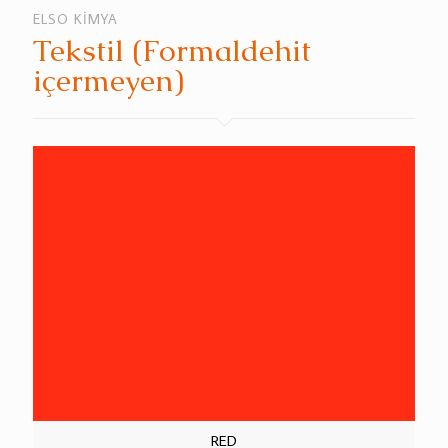
ELSO KİMYA
Tekstil (Formaldehit
içermeyen)
RED