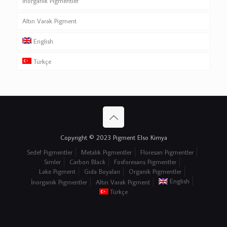
İnorganik Pigmentler
Iron Serisi
Altın Varak Pigment
Prismatic Serisi
English
Türkçe
Copyright © 2023 Pigment Elso Kimya
Sedef Pigmentler
Metalik Pigmentler
Floresan Pigmentler
Simler
Carbon Black
Fosforesans Pigmentler
Lake Pigment
Gıda Boyaları
Organik Pigmentler
English
İnorganik Pigmentler
Altın Varak Pigment
Türkçe